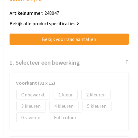
Schoenentassen
Artikelnummer:
248047
Schoudertassen
Bekijk alle productspecificaties
Sporttassen
Bekijk voorraad aantallen
Strandtassen
Tablettassen
1. Selecteer een bewerking
Toilettassen
Voorkant (32 x 12)
Trolleys
Onbewerkt
1
2
3
4
5
Waterbestendige tassen
Graveren
Full colour
Golftassen
Aktetassen