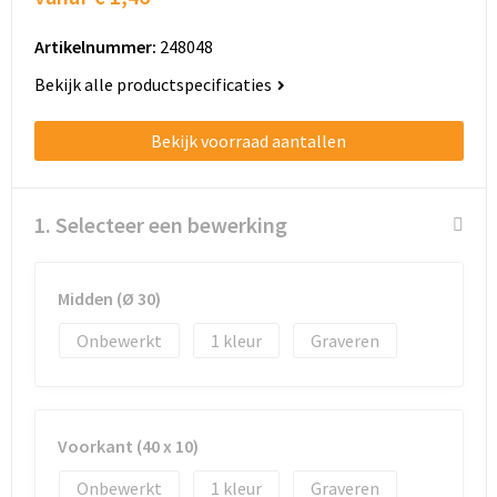
Schoenentassen
Artikelnummer:
248048
Schoudertassen
Bekijk alle productspecificaties
Sporttassen
Bekijk voorraad aantallen
Strandtassen
Tablettassen
1. Selecteer een bewerking
Toilettassen
Midden (Ø 30)
Trolleys
Onbewerkt
1
Graveren
Waterbestendige tassen
Golftassen
Voorkant (40 x 10)
Onbewerkt
1
Graveren
Aktetassen