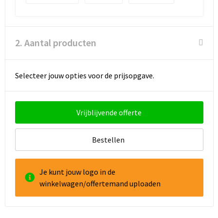
Goodiebags
2. Aantal producten
Reistassensets
Selecteer jouw opties voor de prijsopgave.
Vrijblijvende offerte
Bestellen
Je kunt jouw logo in de
winkelwagen/offertemand uploaden