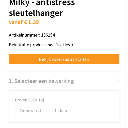
Milky - antistress
Schoenentassen
sleutelhanger
Schoudertassen
vanaf
€ 1,39
Sporttassen
Artikelnummer:
136154
Strandtassen
Bekijk alle productspecificaties
Tablettassen
Bekijk voorraad aantallen
Toilettassen
1. Selecteer een bewerking
Trolleys
Waterbestendige tassen
Boven (12 x 12)
Onbewerkt
1
Golftassen
Aktetassen