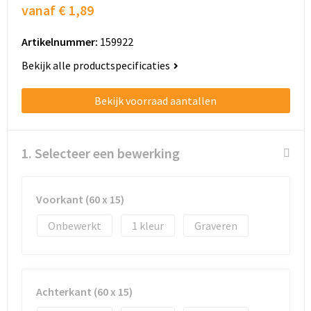
Schoenentassen
vanaf
€ 1,89
Schoudertassen
Artikelnummer:
159922
Bekijk alle productspecificaties
Sporttassen
Bekijk voorraad aantallen
Strandtassen
Tablettassen
1. Selecteer een bewerking
Toilettassen
Voorkant (60 x 15)
Trolleys
Onbewerkt
1
Graveren
Waterbestendige tassen
Golftassen
Achterkant (60 x 15)
Aktetassen