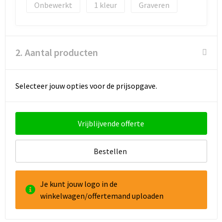
Onbewerkt
1
Graveren
Goodiebags
Reistassensets
2. Aantal producten
Selecteer jouw opties voor de prijsopgave.
Vrijblijvende offerte
Bestellen
Je kunt jouw logo in de
winkelwagen/offertemand uploaden