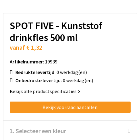
Schoenentassen
Schoudertassen
SPOT FIVE - Kunststof
Sporttassen
drinkfles 500 ml
vanaf
€ 1,32
Strandtassen
Artikelnummer:
19939
Tablettassen
Bedrukte levertijd:
0 werkdag(en)
Toilettassen
Onbedrukte levertijd:
0 werkdag(en)
Bekijk alle productspecificaties
Trolleys
Bekijk voorraad aantallen
Waterbestendige tassen
Golftassen
1. Selecteer een kleur
Aktetassen