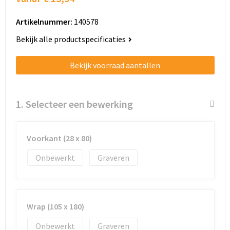
Schoenentassen
Artikelnummer:
140578
Schoudertassen
Bekijk alle productspecificaties
Sporttassen
Bekijk voorraad aantallen
Strandtassen
Tablettassen
1. Selecteer een bewerking
Toilettassen
Voorkant (28 x 80)
Trolleys
Onbewerkt
Graveren
Waterbestendige tassen
Golftassen
Wrap (105 x 180)
Onbewerkt
Graveren
Aktetassen