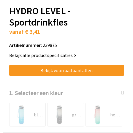
Schoenentassen
HYDRO LEVEL -
Schoudertassen
Sportdrinkfles
Sporttassen
vanaf
€ 3,41
Strandtassen
Artikelnummer:
239875
Bekijk alle productspecificaties
Tablettassen
Bekijk voorraad aantallen
Toilettassen
Trolleys
1. Selecteer een kleur
Waterbestendige tassen
blauw
grijs, zwart
hemelsblauw, roze
Golftassen
Aktetassen