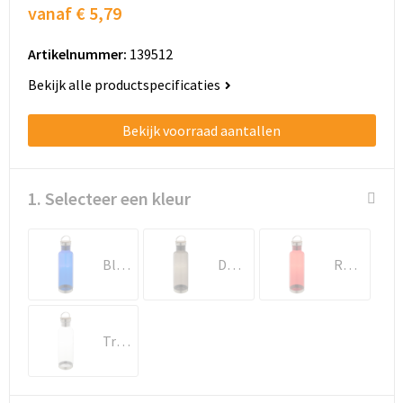
Schoenentassen
vanaf
€ 5,79
Schoudertassen
Artikelnummer:
139512
Bekijk alle productspecificaties
Sporttassen
Bekijk voorraad aantallen
Strandtassen
Tablettassen
1. Selecteer een kleur
Toilettassen
Blauw
Donker grijs
Rood
Trolleys
Waterbestendige tassen
Transparant
Golftassen
Aktetassen