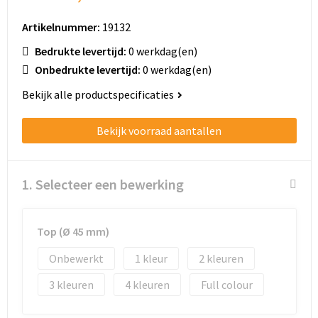
Schoenentassen
Artikelnummer:
19132
Schoudertassen
Bedrukte levertijd:
0 werkdag(en)
Onbedrukte levertijd:
0 werkdag(en)
Sporttassen
Bekijk alle productspecificaties
Strandtassen
Bekijk voorraad aantallen
Tablettassen
Toilettassen
1. Selecteer een bewerking
Trolleys
Top (Ø 45 mm)
Waterbestendige tassen
Onbewerkt
1
2
Golftassen
3
4
Full colour
Aktetassen