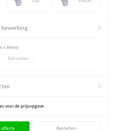
icht Grijs
Lila
Pastel rose
n bewerking
m x 8mm)
Full colour
cten
es voor de prijsopgave.
 offerte
Bestellen