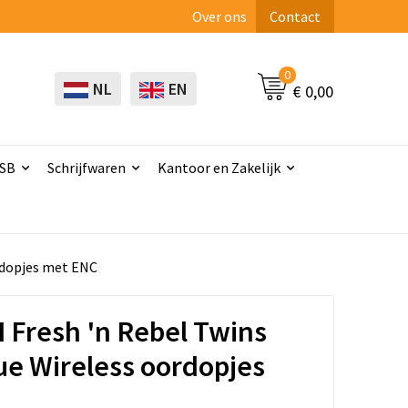
Over ons
Contact
0
NL
EN
€ 0,00
USB
Schrijfwaren
Kantoor en Zakelijk
ordopjes met ENC
 Fresh 'n Rebel Twins
rue Wireless oordopjes