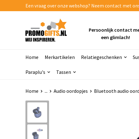
Een vraag over onze webshop? Neem contact met ons o
Persoonlijk contact m
een glimlach!
Home
Merkartikelen
Relatiegeschenken
Su
Paraplu's
Tassen
Home
...
Audio oordopjes
Bluetooth audio oor