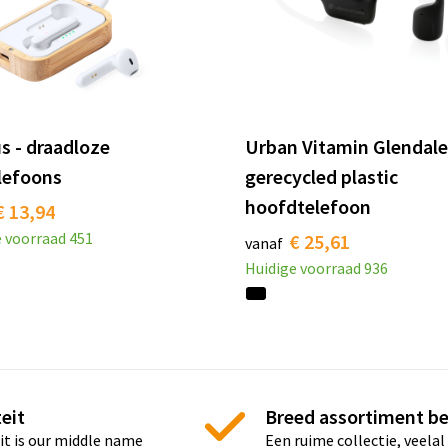
s - draadloze
Urban Vitamin Glendal
lefoons
gerecycled plastic
hoofdtelefoon
€ 13,94
e voorraad
451
€ 25,61
vanaf
Huidige voorraad
936
eit
Breed assortiment b
it is our middle name
Een ruime collectie, veelal