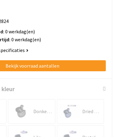
2824
jd:
0 werkdag(en)
rtijd:
0 werkdag(en)
specificaties
Bekijk voorraad aantallen
 kleur
Donker gun metal
Dried Green