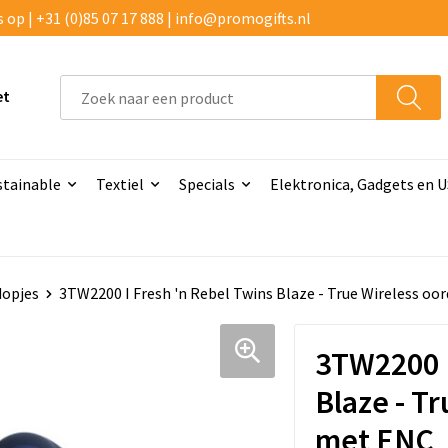
p | +31 (0)85 07 17 888 | info@promogifts.nl
et
stainable
Textiel
Specials
Elektronica, Gadgets en 
dopjes
3TW2200 I Fresh 'n Rebel Twins Blaze - True Wireless o
3TW2200 I
Blaze - T
met ENC