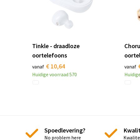
Tinkle - draadloze
Choru
oortelefoons
oorte
€ 10,64
vanaf
vanaf
Huidige voorraad
570
Huidig
Spoedlevering?
Kwalit
No problem here
Kwalite