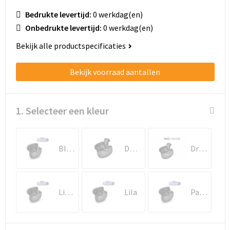
Bedrukte levertijd:
0 werkdag(en)
Goodiebags
Onbedrukte levertijd:
0 werkdag(en)
Bekijk alle productspecificaties
Reistassensets
Bekijk voorraad aantallen
1. Selecteer een kleur
Blauw
Donker gun metal
Dried Green
Licht Grijs
Lila
Pastel rose