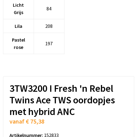
Schoenentassen
Licht
84
Grijs
Schoudertassen
Lila
208
Sporttassen
Pastel
197
Strandtassen
rose
Tablettassen
Toilettassen
3TW3200 I Fresh 'n Rebel
Trolleys
Twins Ace TWS oordopjes
Waterbestendige tassen
met hybrid ANC
vanaf
€ 75,38
Golftassen
Artikelnummer:
152833
Aktetassen