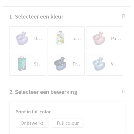
Goodiebags
1. Selecteer een kleur
Reistassensets
Dreamy Lilac
Ice Grey
Pastel Pink
Storm Grey
True Blue
Vivid Blue
2. Selecteer een bewerking
Print in full color
Onbewerkt
Full colour