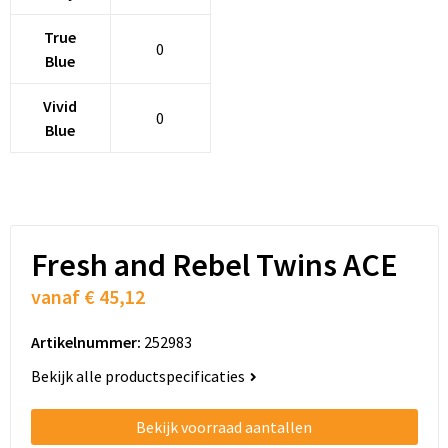
Schoenentassen
True
0
Schoudertassen
Blue
Sporttassen
Vivid
0
Blue
Strandtassen
Tablettassen
Toilettassen
Fresh and Rebel Twins ACE
vanaf
€ 45,12
Trolleys
Artikelnummer:
252983
Waterbestendige tassen
Bekijk alle productspecificaties
Golftassen
Bekijk voorraad aantallen
Aktetassen