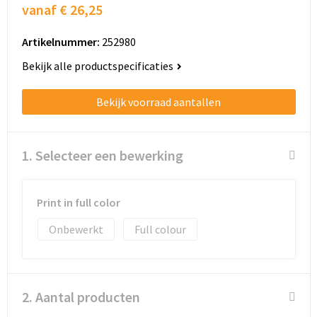
Schoenentassen
vanaf
€ 26,25
Schoudertassen
Artikelnummer:
252980
Bekijk alle productspecificaties
Sporttassen
Bekijk voorraad aantallen
Strandtassen
Tablettassen
1. Selecteer een bewerking
Toilettassen
Print in full color
Trolleys
Onbewerkt
Full colour
Waterbestendige tassen
Golftassen
2. Aantal producten
Aktetassen