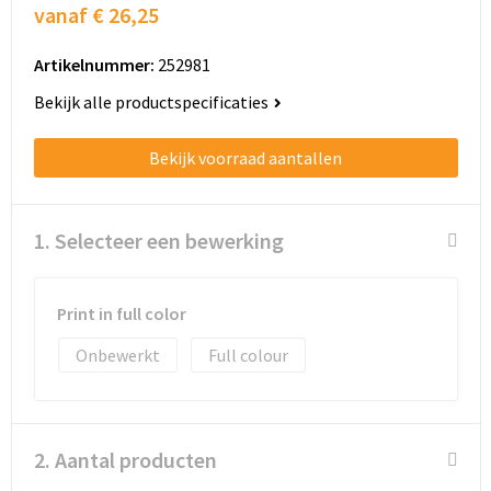
Schoenentassen
vanaf
€ 26,25
Schoudertassen
Artikelnummer:
252981
Bekijk alle productspecificaties
Sporttassen
Bekijk voorraad aantallen
Strandtassen
Tablettassen
1. Selecteer een bewerking
Toilettassen
Print in full color
Trolleys
Onbewerkt
Full colour
Waterbestendige tassen
Golftassen
2. Aantal producten
Aktetassen