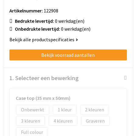
Schoenentassen
Artikelnummer:
122908
Schoudertassen
Bedrukte levertijd:
0 werkdag(en)
Onbedrukte levertijd:
0 werkdag(en)
Sporttassen
Bekijk alle productspecificaties
Strandtassen
Bekijk voorraad aantallen
Tablettassen
Toilettassen
1. Selecteer een bewerking
Trolleys
Case top (35 mm x 50mm)
Waterbestendige tassen
Onbewerkt
1
2
Golftassen
3
4
Graveren
Full colour
Aktetassen