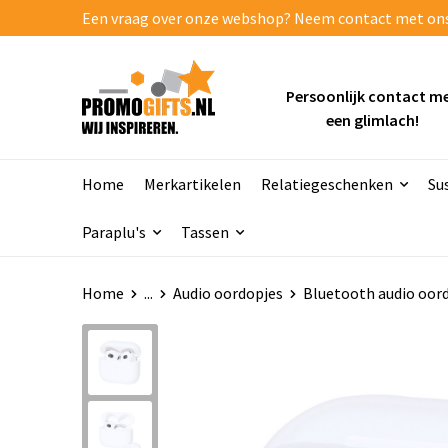
Een vraag over onze webshop? Neem contact met ons o
Persoonlijk contact m
een glimlach!
Home
Merkartikelen
Relatiegeschenken
Su
Paraplu's
Tassen
Home
...
Audio oordopjes
Bluetooth audio oor