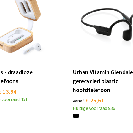
s - draadloze
Urban Vitamin Glendal
lefoons
gerecycled plastic
hoofdtelefoon
€ 13,94
e voorraad
451
€ 25,61
vanaf
Huidige voorraad
936