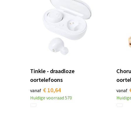
Tinkle - draadloze
Choru
oortelefoons
oorte
€ 10,64
vanaf
vanaf
Huidige voorraad
570
Huidig