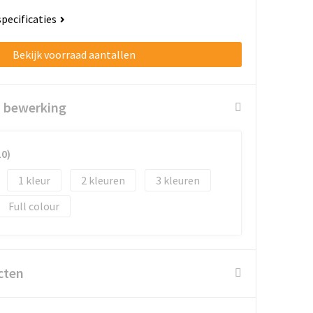
specificaties
Bekijk voorraad aantallen
n bewerking
10)
1
2
3
Full colour
cten