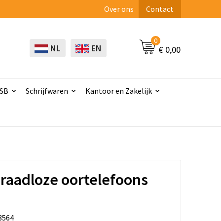
Over ons
Contact
0
NL
EN
€ 0,00
USB
Schrijfwaren
Kantoor en Zakelijk
draadloze oortelefoons
8564