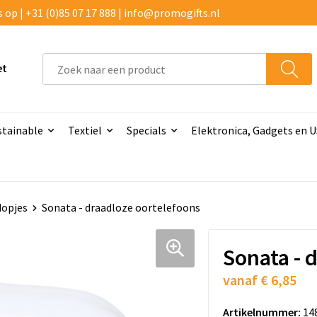
p | +31 (0)85 07 17 888 | info@promogifts.nl
et
stainable
Textiel
Specials
Elektronica, Gadgets en 
dopjes
Sonata - draadloze oortelefoons
Sonata - 
vanaf
€ 6,85
Artikelnummer:
14