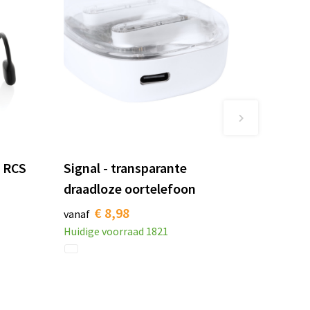
e RCS
Signal - transparante
draadloze oortelefoon
€ 8,98
vanaf
Huidige voorraad
1821