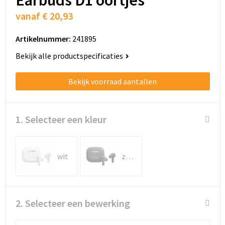
Schoenentassen
vanaf
€ 20,93
Schoudertassen
Artikelnummer:
241895
Sporttassen
Bekijk alle productspecificaties
Strandtassen
Bekijk voorraad aantallen
Tablettassen
1. Selecteer een kleur
Toilettassen
Trolleys
wit
zwart
Waterbestendige tassen
Golftassen
2. Selecteer een bewerking
Aktetassen