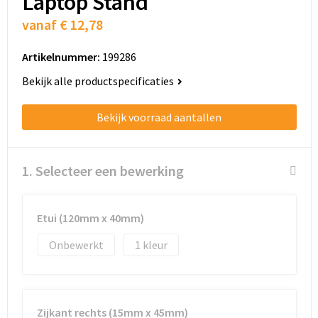
Laptop Stand
Schoenentassen
vanaf
€ 12,78
Schoudertassen
Artikelnummer:
199286
Sporttassen
Bekijk alle productspecificaties
Strandtassen
Bekijk voorraad aantallen
Tablettassen
1. Selecteer een bewerking
Toilettassen
Trolleys
Etui (120mm x 40mm)
Onbewerkt
1
Waterbestendige tassen
Golftassen
Zijkant rechts (15mm x 45mm)
Aktetassen