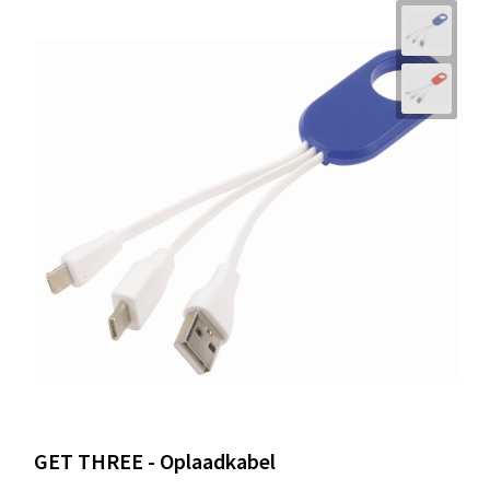
Schoenentassen
Schoudertassen
Sporttassen
Strandtassen
Tablettassen
Toilettassen
Trolleys
Waterbestendige tassen
Golftassen
GET THREE - Oplaadkabel
Aktetassen