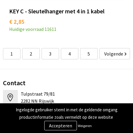
KEY C - Sleutelhanger met 4 in 1 kabel
€ 2,85
Huidige voorraad
11611
1
2
3
4
5
Volgende
Contact
Tulpstraat 79/81
2282 NN Rijswijk
Ingelogde gebruiker stemt in met de geldende omgang
+31 (0)85 07 17 888
productinformatie zoals vermeldt op deze website
Weigeren