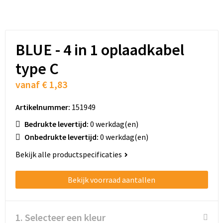
Schoenentassen
Schoudertassen
BLUE - 4 in 1 oplaadkabel
Sporttassen
type C
Strandtassen
vanaf
€ 1,83
Tablettassen
Artikelnummer:
151949
Toilettassen
Bedrukte levertijd:
0 werkdag(en)
Onbedrukte levertijd:
0 werkdag(en)
Trolleys
Bekijk alle productspecificaties
Waterbestendige tassen
Bekijk voorraad aantallen
Golftassen
1. Selecteer een kleur
Aktetassen