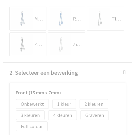
Goodiebags
Marineblauw
Royal Blauw
Titanium
Reistassensets
Zwart
Zilver
2. Selecteer een bewerking
Front (15 mm x 7mm)
Onbewerkt
1
2
3
4
Graveren
Full colour