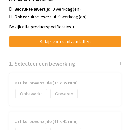
Schoenentassen
Bedrukte levertijd:
0 werkdag(en)
Schoudertassen
Onbedrukte levertijd:
0 werkdag(en)
Bekijk alle productspecificaties
Sporttassen
Bekijk voorraad aantallen
Strandtassen
Tablettassen
1. Selecteer een bewerking
Toilettassen
artikel bovenzijde (35 x 35 mm)
Trolleys
Onbewerkt
Graveren
Waterbestendige tassen
Golftassen
artikel bovenzijde (41 x 41 mm)
Aktetassen