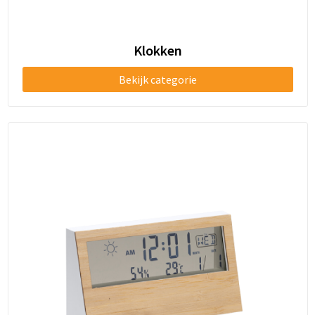
Goodiebags
Klokken
Reistassensets
Bekijk categorie