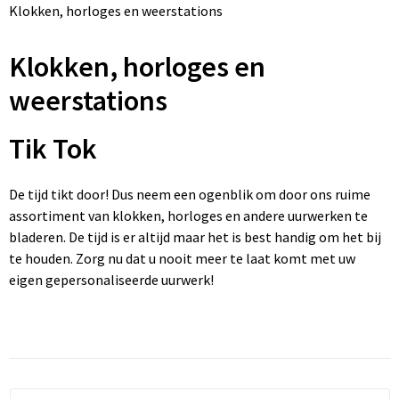
Klokken, horloges en weerstations
Klokken, horloges en weerstations
Ondergoed, Sokken en Nachtkleding
Hoofdtelefoons
Houten pennen
Memo's
Kinderparaplu's
Draagtassen
Klokken, horloges en
Lampen en Gereedschap
Overhemden
Speakers en Speakeraccessoires
Potloden
Visitekaart- en Pashouders
Duffeltassen
weerstations
Levensmiddelen
Peuters en Baby's
Kabels en toebehoren
Gadgetpennen
Document- en schrijfmappen
Fietstassen
Tik Tok
Paraplu's
Polo's
Powerbanks
Multifunctionele pennen
Stickers
Heuptassen
Persoonlijke verzorging
Regenkleding
Telefoonstandaards en accessoires
Touchpennen
Notitieboeken en Schriften
Jute tassen
De tijd tikt door! Dus neem een ogenblik om door ons ruime
assortiment van klokken, horloges en andere uurwerken te
Reisbenodigdheden
Sweaters
Computer- en Laptopaccessoires
Bureau toebehoren
Katoenen draagtassen
bladeren. De tijd is er altijd maar het is best handig om het bij
te houden. Zorg nu dat u nooit meer te laat komt met uw
Schrijfwaren
T-Shirts
USB Sticks
Post, Pen en Geschenkverpakkingen
Kledingtassen
eigen gepersonaliseerde uurwerk!
Sinterklaas
Vesten
Selfie sticks
Koeltassen en Koelboxen
Sleutelhangers en Lanyards
Schoenen
Laser pointers
Koffers en Trolleys