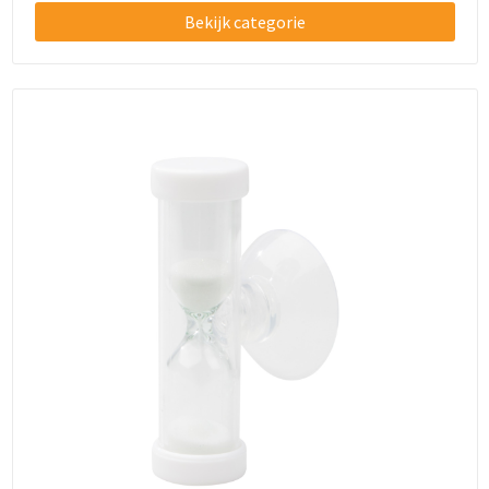
Schoenentassen
Bekijk categorie
Schoudertassen
Sporttassen
Strandtassen
Tablettassen
Toilettassen
Trolleys
Waterbestendige tassen
Golftassen
Aktetassen