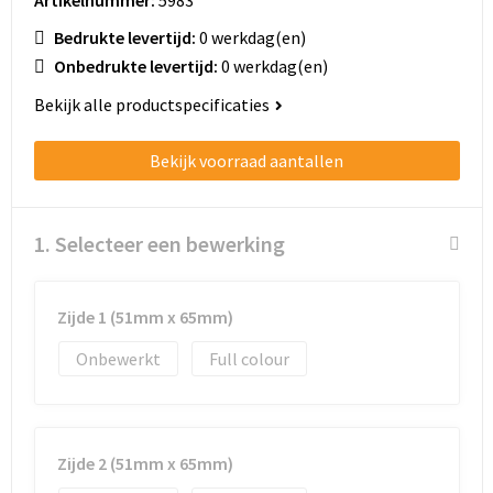
Schoenentassen
Bedrukte levertijd:
0 werkdag(en)
Schoudertassen
Onbedrukte levertijd:
0 werkdag(en)
Bekijk alle productspecificaties
Sporttassen
Bekijk voorraad aantallen
Strandtassen
Tablettassen
1. Selecteer een bewerking
Toilettassen
Zijde 1 (51mm x 65mm)
Trolleys
Onbewerkt
Full colour
Waterbestendige tassen
Golftassen
Zijde 2 (51mm x 65mm)
Aktetassen