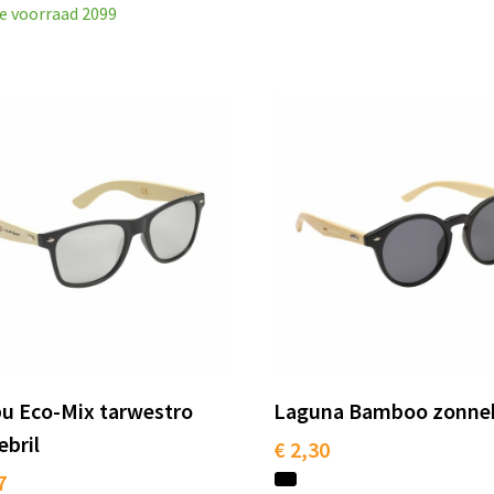
e voorraad
2099
bu Eco-Mix tarwestro
Laguna Bamboo zonneb
bril
€ 2,30
7