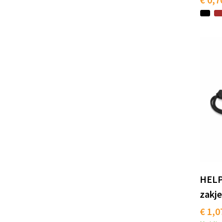
HELP
zakje
€ 1,0