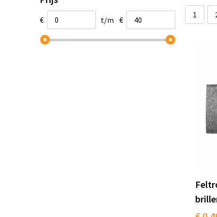
1
€
t/m
€
Felt
brill
€ 0,4