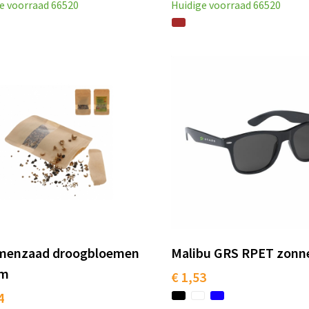
e voorraad
66520
Huidige voorraad
66520
menzaad droogbloemen
Malibu GRS RPET zonne
am
€ 1,53
4