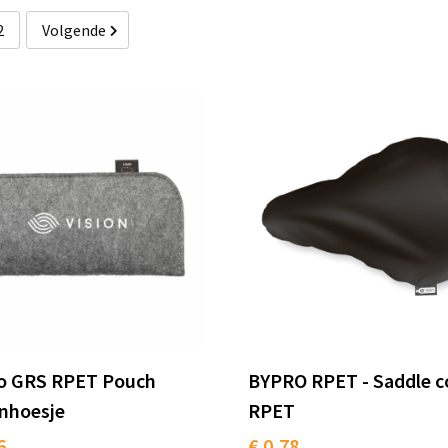
2
Volgende
ro GRS RPET Pouch
BYPRO RPET - Saddle c
enhoesje
RPET
6
€ 0,78