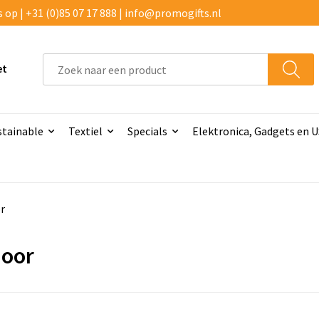
p | +31 (0)85 07 17 888 | info@promogifts.nl
et
stainable
Textiel
Specials
Elektronica, Gadgets en 
r
oor