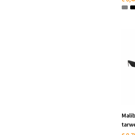
Mali
tarwe
€ 0,7