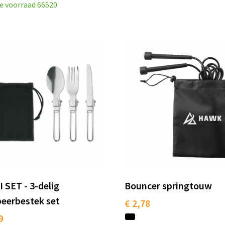
e voorraad
66520
 SET - 3-delig
Bouncer springtouw
eerbestek set
€ 2,78
9