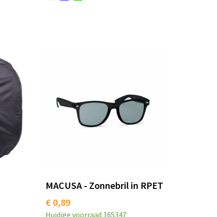
MACUSA - Zonnebril in RPET
€ 0,89
Huidige voorraad
165347