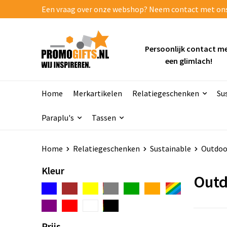
Een vraag over onze webshop? Neem contact met ons o
Persoonlijk contact m
een glimlach!
Home
Merkartikelen
Relatiegeschenken
Su
Paraplu's
Tassen
Home
Relatiegeschenken
Sustainable
Outdoo
Kleur
Outd
Prijs