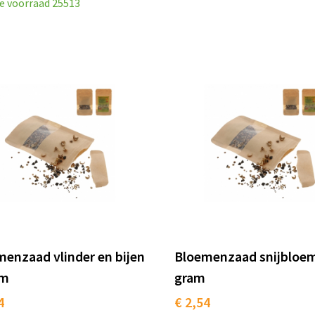
e voorraad
25513
enzaad vlinder en bijen
Bloemenzaad snijbloe
am
gram
4
€ 2,54