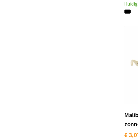
Huidig
Mali
zonne
€ 3,0