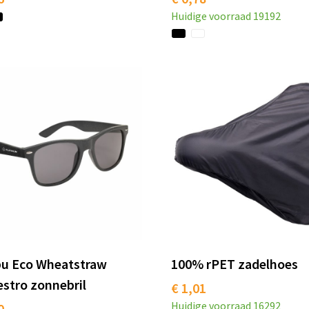
Huidige voorraad
19192
bu Eco Wheatstraw
100% rPET zadelhoes
stro zonnebril
€ 1,01
Huidige voorraad
16292
0