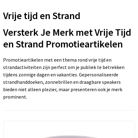
Klokken, horloges en weerstations
Ondergoed, Sokken en Nachtkleding
Hoofdtelefoons
Houten pennen
Memo's
Kinderparaplu's
Draagtassen
Vrije tijd en Strand
Lampen en Gereedschap
Overhemden
Speakers en Speakeraccessoires
Potloden
Visitekaart- en Pashouders
Duffeltassen
Versterk Je Merk met Vrije Tijd
Levensmiddelen
Peuters en Baby's
Kabels en toebehoren
Gadgetpennen
Document- en schrijfmappen
Fietstassen
en Strand Promotieartikelen
Paraplu's
Polo's
Powerbanks
Multifunctionele pennen
Stickers
Heuptassen
Promotieartikelen met een thema rond vrije tijd en
Persoonlijke verzorging
Regenkleding
Telefoonstandaards en accessoires
Touchpennen
Notitieboeken en Schriften
Jute tassen
strandactiviteiten zijn perfect om je publiek te betrekken
tijdens zonnige dagen en vakanties. Gepersonaliseerde
Reisbenodigdheden
Sweaters
Computer- en Laptopaccessoires
Bureau toebehoren
Katoenen draagtassen
strandhanddoeken, zonnebrillen en draagbare speakers
bieden niet alleen plezier, maar presenteren ook je merk
Schrijfwaren
T-Shirts
USB Sticks
Post, Pen en Geschenkverpakkingen
Kledingtassen
prominent.
Sinterklaas
Vesten
Selfie sticks
Koeltassen en Koelboxen
Sleutelhangers en Lanyards
Schoenen
Laser pointers
Koffers en Trolleys