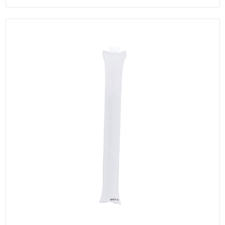
Schoenentassen
Schoudertassen
Sporttassen
Strandtassen
Tablettassen
Toilettassen
Trolleys
Waterbestendige tassen
Golftassen
Aktetassen