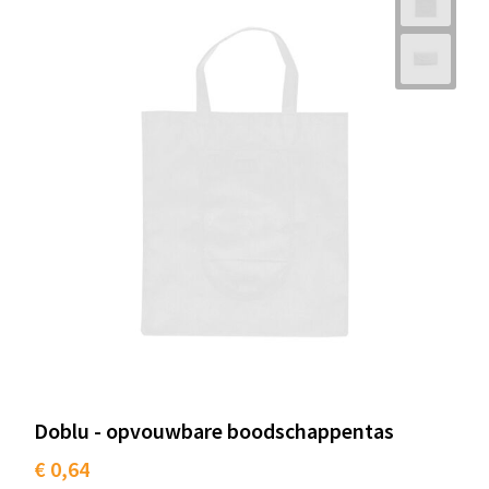
Schoenentassen
Schoudertassen
Sporttassen
Strandtassen
Tablettassen
Toilettassen
Trolleys
Waterbestendige tassen
Doblu - opvouwbare boodschappentas
Golftassen
€ 0,64
Aktetassen