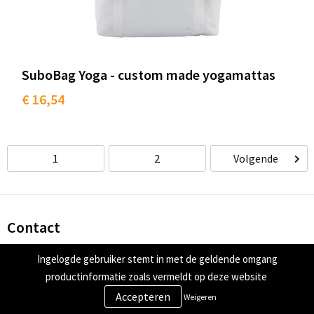
SuboBag Yoga - custom made yogamattas
€ 16,54
1
2
Volgende
Contact
Tulpstraat 79/81
Ingelogde gebruiker stemt in met de geldende omgang
2282 NN Rijswijk
productinformatie zoals vermeldt op deze website
Weigeren
+31 (0)85 07 17 888