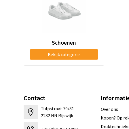
Schoenen
Bekijk categorie
Contact
Informati
Tulpstraat 79/81
Over ons
2282 NN Rijswijk
Kopen? Op rek
Druktechniek