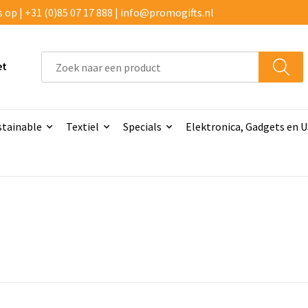
p | +31 (0)85 07 17 888 | info@promogifts.nl
et
stainable
Textiel
Specials
Elektronica, Gadgets en 