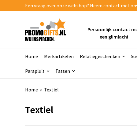
Een vraag over onze webshop? Neem contact met ons o
Persoonlijk contact m
een glimlach!
Home
Merkartikelen
Relatiegeschenken
Su
Paraplu's
Tassen
Home
Textiel
Textiel