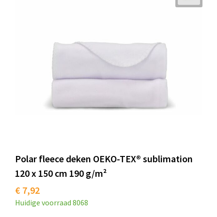
Snoepgoed
Audio oordopjes
Laptop hoezen en tassen
Spellen voor binnen en buiten
Lunchtassen
Sport
Matrozentassen
Sustainable
Opbergtassen
Themapakketten
Opvouwbare tassen
Veiligheid, Auto en Fiets
Papieren tassen
Vrije tijd en Strand
Promotietassen
Polar fleece deken OEKO-TEX® sublimation
Waterflesjes
Reistassen
120 x 150 cm 190 g/m²
€ 7,92
Rugzakken
Huidige voorraad
8068