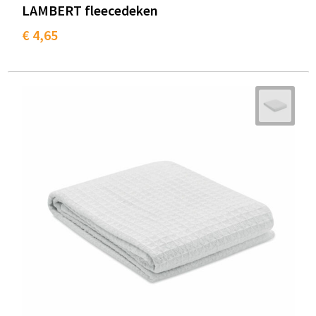
LAMBERT fleecedeken
Goodiebags
€ 4,65
Reistassensets