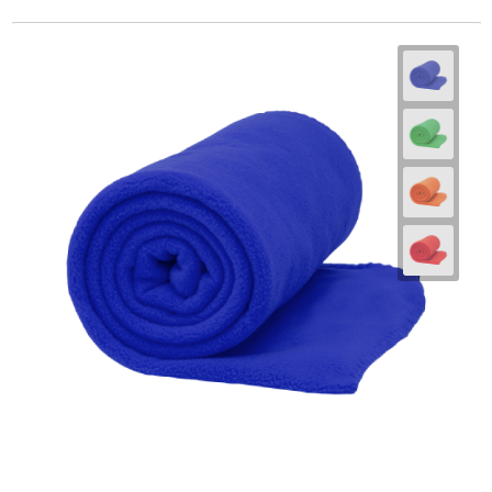
Schoenentassen
Schoudertassen
Sporttassen
Strandtassen
Tablettassen
Toilettassen
Trolleys
Waterbestendige tassen
Golftassen
Aktetassen