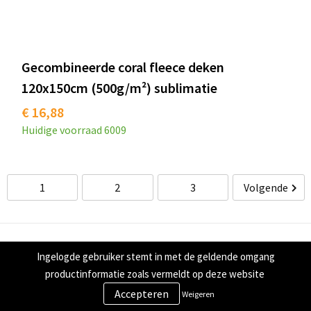
Gecombineerde coral fleece deken
120x150cm (500g/m²) sublimatie
€ 16,88
Huidige voorraad
6009
1
2
3
Volgende
Contact
Ingelogde gebruiker stemt in met de geldende omgang
productinformatie zoals vermeldt op deze website
Tulpstraat 79/81
Weigeren
2282 NN Rijswijk