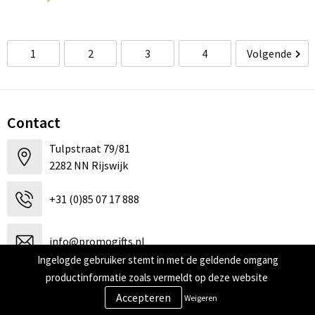
1
2
3
4
Volgende
Contact
Tulpstraat 79/81
2282 NN Rijswijk
+31 (0)85 07 17 888
info@promogifts.nl
Ingelogde gebruiker stemt in met de geldende omgang
productinformatie zoals vermeldt op deze website
Neem contact met ons op
Weigeren