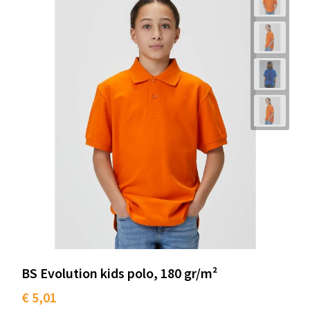
Schoenentassen
Schoudertassen
Sporttassen
Strandtassen
Tablettassen
Toilettassen
Trolleys
Waterbestendige tassen
BS Evolution kids polo, 180 gr/m²
Golftassen
€ 5,01
Aktetassen