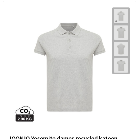
IQONIQ Yosemite dames recycled katoen