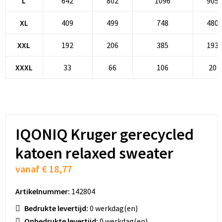
L
642
802
1096
905
Schoenentassen
XL
409
499
748
480
Schoudertassen
XXL
192
206
385
193
Sporttassen
XXXL
33
66
106
20
Strandtassen
Tablettassen
Toilettassen
IQONIQ Kruger gerecycled
Trolleys
katoen relaxed sweater
vanaf
€ 18,77
Waterbestendige tassen
Artikelnummer:
142804
Golftassen
Bedrukte levertijd:
0 werkdag(en)
Aktetassen
Onbedrukte levertijd:
0 werkdag(en)