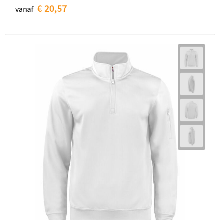
€ 20,57
vanaf