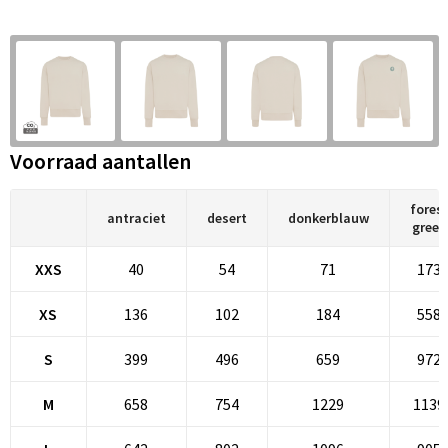
Snoepgoed
Audio oordopjes
Laptop hoezen en tassen
Spellen voor binnen en buiten
Lunchtassen
Sport
Matrozentassen
Voorraad aantallen
Sustainable
Opbergtassen
Themapakketten
Opvouwbare tassen
fores
antraciet
desert
donkerblauw
green
Veiligheid, Auto en Fiets
Papieren tassen
XXS
40
54
71
173
Vrije tijd en Strand
Promotietassen
XS
136
102
184
558
Waterflesjes
Reistassen
S
399
496
659
972
Rugzakken
M
658
754
1229
1139