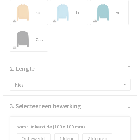
sundial oranje
tranquil blue
verdigris
zwart
2. Lengte
3. Selecteer een bewerking
borst linkerzijde (100 x 100 mm)
Onbewerkt
1
2